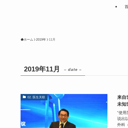
ホーム
2019年
11月
2019年11月
– date –
来自
02. 医生关联
未知
“使
说出
外科