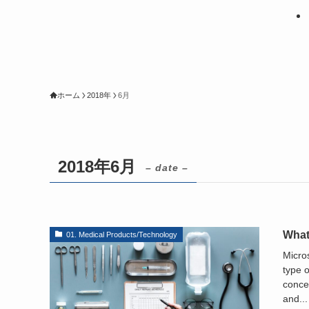
ホーム
2018年
6月
2018年6月
– date –
What 
01. Medical Products/Technology
Micros
type o
concer
and...