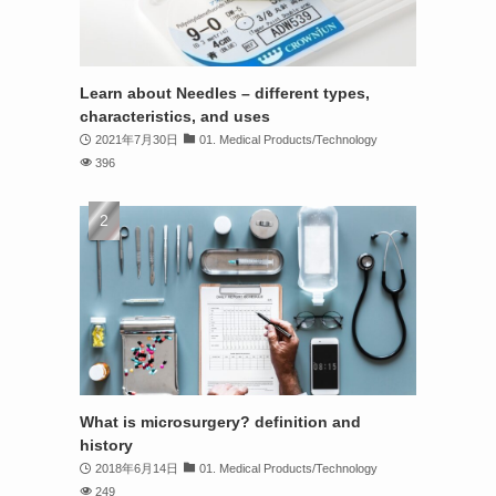
Learn about Needles – different types,
characteristics, and uses
2021年7月30日
01. Medical Products/Technology
396
What is microsurgery? definition and
history
2018年6月14日
01. Medical Products/Technology
249