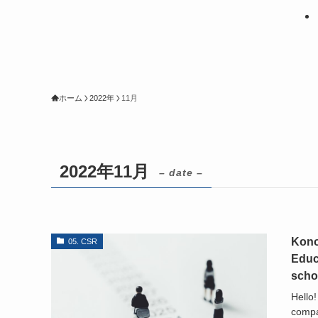
ホーム
2022年
11月
2022年11月
– date –
Kono
05. CSR
Educ
scho
Hello
compan