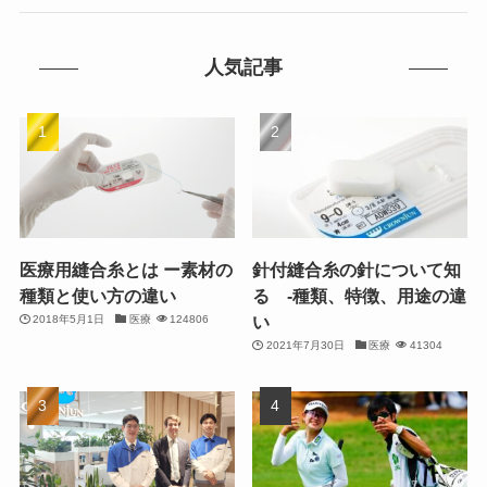
人気記事
医療用縫合糸とは ー素材の
針付縫合糸の針について知
種類と使い方の違い
る ‐種類、特徴、用途の違
い
2018年5月1日
医療
124806
2021年7月30日
医療
41304