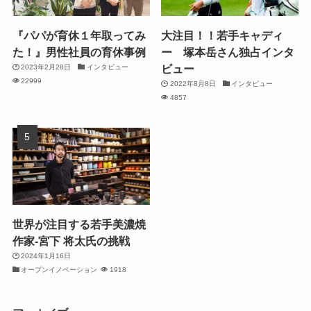
『パパが育休１年取ってみ
大注目！！若手キャディ
た！』男性社員の育休事例
ー 塚本岳さん独占インタ
ビュー
2023年2月28日
インタビュー
22999
2022年8月8日
インタビュー
4857
世界が注目する若手美濃焼
作家-宮下 将太氏の挑戦
2024年1月16日
オープンイノベーション
1918