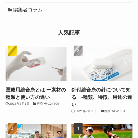
編集者コラム
人気記事
医療用縫合糸とは ー素材の
針付縫合糸の針について知
種類と使い方の違い
る ‐種類、特徴、用途の違
い
2018年5月1日
医療
124809
2021年7月30日
医療
41304