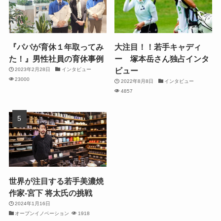
『パパが育休１年取ってみ
大注目！！若手キャディ
た！』男性社員の育休事例
ー 塚本岳さん独占インタ
ビュー
2023年2月28日
インタビュー
23000
2022年8月8日
インタビュー
4857
世界が注目する若手美濃焼
作家-宮下 将太氏の挑戦
2024年1月16日
オープンイノベーション
1918