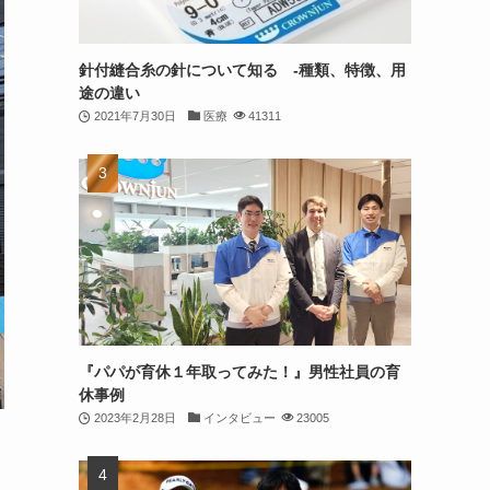
針付縫合糸の針について知る ‐種類、特徴、用
途の違い
2021年7月30日
医療
41311
『パパが育休１年取ってみた！』男性社員の育
休事例
2023年2月28日
インタビュー
23005