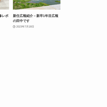
修レポ
新任広報紹介－新卒1年目広報
の田中です
2023年7月18日